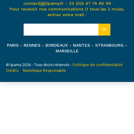
contact[@]ipama.fr -
33 (0)5 47 74 80 99
Pour recevoir nos communications (1 tous les 2 mois),
entrez votre mail :
PARIS - RENNES - BORDEAUX - NANTES - STRASBOURG -
MARSEILLE
© Ipama 2026 - Tous droits réservés -
Politique de confidentialité
-
Crédits
-
Numérique Responsable