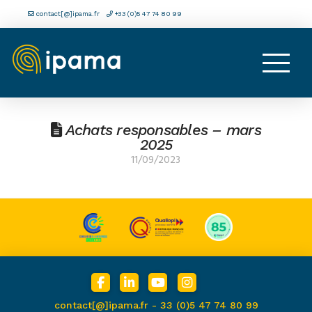
contact[@]ipama.fr
+33 (0)5 47 74 80 99
Achats responsables – mars
2025
11/09/2023
contact[@]ipama.fr -
33 (0)5 47 74 80 99