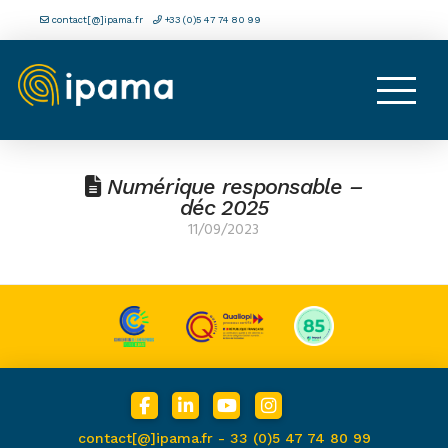
contact[@]ipama.fr
+33 (0)5 47 74 80 99
Numérique responsable –
déc 2025
11/09/2023
contact[@]ipama.fr -
33 (0)5 47 74 80 99