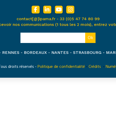
contact[@]ipama.fr -
33 (0)5 47 74 80 99
cevoir nos communications (1 tous les 2 mois), entrez votr
 - RENNES - BORDEAUX - NANTES - STRASBOURG - MAR
us droits réservés -
Politique de confidentialité
-
Crédits
-
Numér