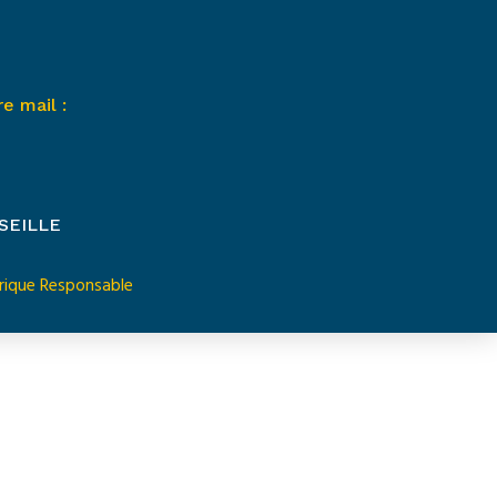
e mail :
SEILLE
ique Responsable