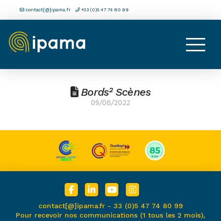
contact[@]ipama.fr
+33 (0)5 47 74 80 99
Bords² Scènes
09/06/2022
contact[@]ipama.fr -
33 (0)5 47 74 80 99
Pour recevoir nos communications (1 tous les 2 mois),