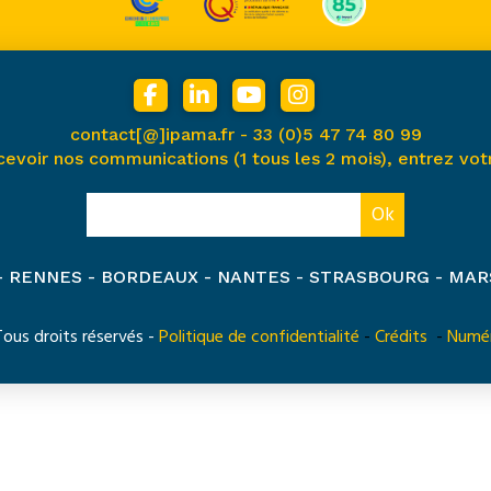
contact[@]ipama.fr -
33 (0)5 47 74 80 99
cevoir nos communications (1 tous les 2 mois), entrez votr
 - RENNES - BORDEAUX - NANTES - STRASBOURG - MAR
us droits réservés -
Politique de confidentialité
-
Crédits
-
Numér