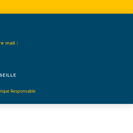
e mail :
SEILLE
ique Responsable