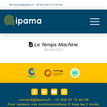
contact[@]ipama.fr
+33 (0)5 47 74 80 99
Le Temps Machine
09/06/2022
contact[@]ipama.fr -
33 (0)5 47 74 80 99
Pour recevoir nos communications (1 tous les 2 mois),