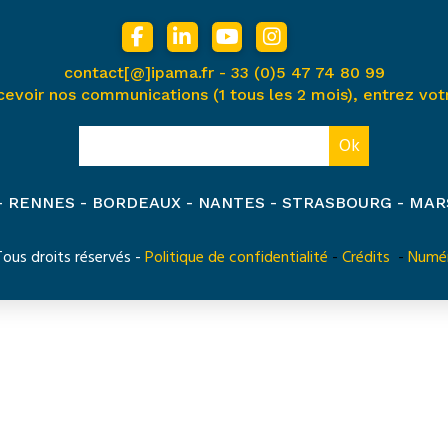
contact[@]ipama.fr -
33 (0)5 47 74 80 99
cevoir nos communications (1 tous les 2 mois), entrez votr
 - RENNES - BORDEAUX - NANTES - STRASBOURG - MAR
us droits réservés -
Politique de confidentialité
-
Crédits
-
Numér