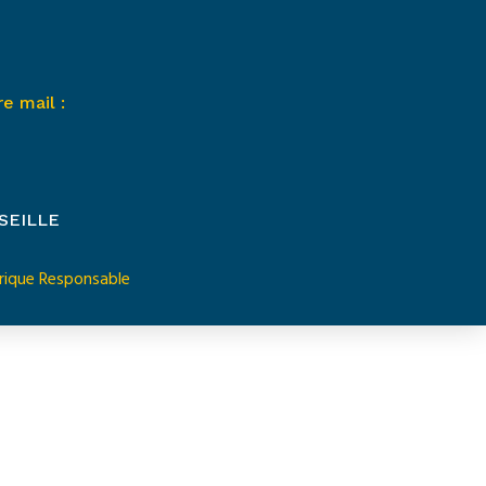
e mail :
SEILLE
ique Responsable