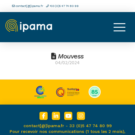
contact[@]ipama.fr
+33 (0)5 47 74 80 99
Mouvess
04/02/2024
contact[@]ipama.fr -
33 (0)5 47 74 80 99
Pour recevoir nos communications (1 tous les 2 mois),