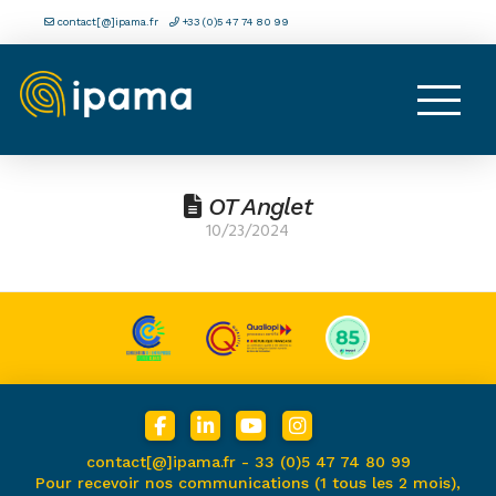
contact[@]ipama.fr
+33 (0)5 47 74 80 99
OT Anglet
10/23/2024
contact[@]ipama.fr -
33 (0)5 47 74 80 99
Pour recevoir nos communications (1 tous les 2 mois),