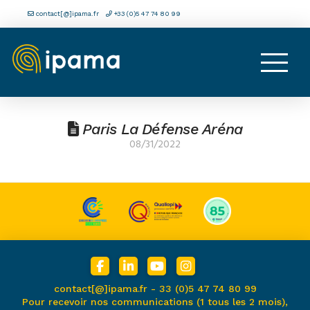
contact[@]ipama.fr
+33 (0)5 47 74 80 99
Paris La Défense Aréna
08/31/2022
contact[@]ipama.fr -
33 (0)5 47 74 80 99
Pour recevoir nos communications (1 tous les 2 mois),