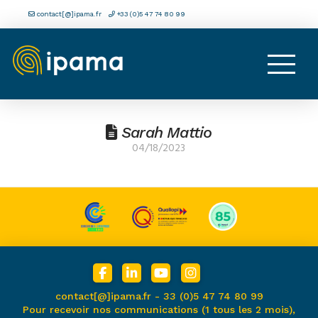
contact[@]ipama.fr
+33 (0)5 47 74 80 99
Sarah Mattio
04/18/2023
contact[@]ipama.fr -
33 (0)5 47 74 80 99
Pour recevoir nos communications (1 tous les 2 mois),