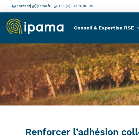
contact[@]ipama.fr
+33 (0)5 47 74 80 99
Conseil & Expertise RSE
Renforcer l’adhésion coll