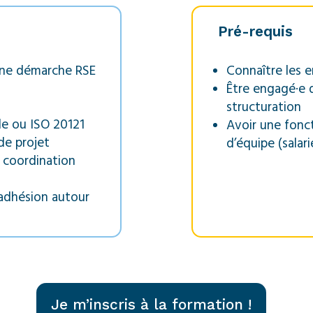
Pré-requis
 une démarche RSE
Connaître les e
Être engagé·e 
structuration
le ou ISO 20121
Avoir une fonc
de projet
d’équipe (salar
 coordination
’adhésion autour
Je m’inscris à la formation !