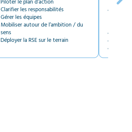
Piloter le plan d’action
inconto
Clarifier les responsabilités
3 séque
Gérer les équipes
tempore
Mobiliser autour de l’ambition / du
l’événe
sens
Travau
Déployer la RSE sur le terrain
Débrief
Constru