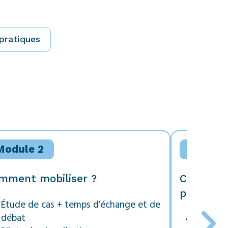
 pratiques
Module 2
Module
mment mobiliser ?
Concevoi
pour mob
Étude de cas + temps d’échange et de
débat
Présent