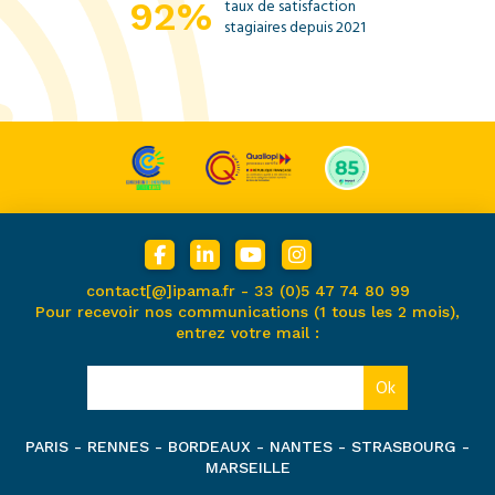
92%
taux de satisfaction
stagiaires depuis 2021
contact[@]ipama.fr -
33 (0)5 47 74 80 99
Pour recevoir nos communications (1 tous les 2 mois),
entrez votre mail :
PARIS - RENNES - BORDEAUX - NANTES - STRASBOURG -
MARSEILLE