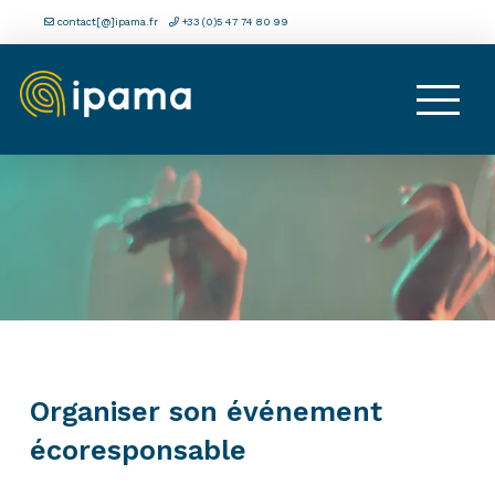
contact[@]ipama.fr
+33 (0)5 47 74 80 99
Organiser son événement
écoresponsable